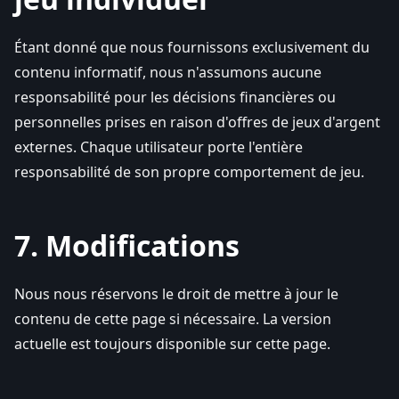
Étant donné que nous fournissons exclusivement du
contenu informatif, nous n'assumons aucune
responsabilité pour les décisions financières ou
personnelles prises en raison d'offres de jeux d'argent
externes. Chaque utilisateur porte l'entière
responsabilité de son propre comportement de jeu.
7. Modifications
Nous nous réservons le droit de mettre à jour le
contenu de cette page si nécessaire. La version
actuelle est toujours disponible sur cette page.