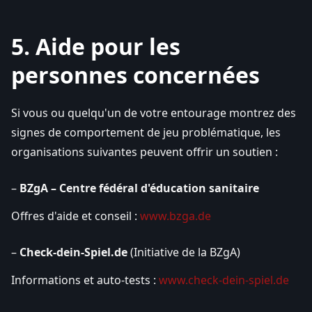
5. Aide pour les
personnes concernées
Si vous ou quelqu'un de votre entourage montrez des
signes de comportement de jeu problématique, les
organisations suivantes peuvent offrir un soutien :
–
BZgA – Centre fédéral d'éducation sanitaire
Offres d'aide et conseil :
www.bzga.de
–
Check-dein-Spiel.de
(Initiative de la BZgA)
Informations et auto-tests :
www.check-dein-spiel.de