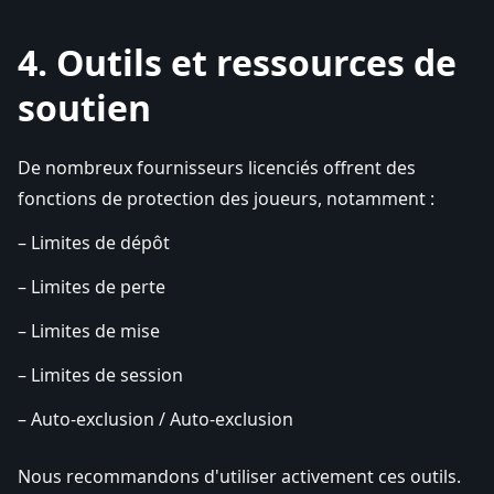
4. Outils et ressources de
soutien
De nombreux fournisseurs licenciés offrent des
fonctions de protection des joueurs, notamment :
– Limites de dépôt
– Limites de perte
– Limites de mise
– Limites de session
– Auto-exclusion / Auto-exclusion
Nous recommandons d'utiliser activement ces outils.