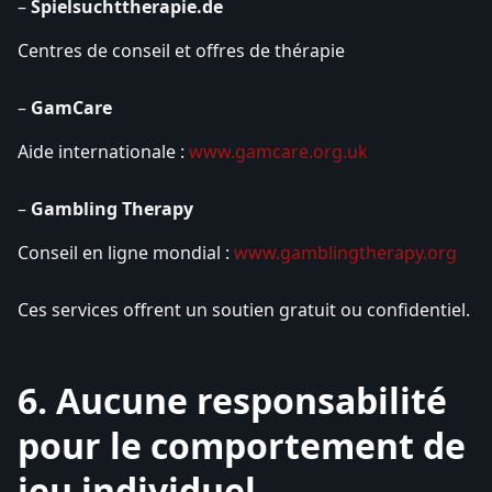
–
Spielsuchttherapie.de
Centres de conseil et offres de thérapie
–
GamCare
Aide internationale :
www.gamcare.org.uk
–
Gambling Therapy
Conseil en ligne mondial :
www.gamblingtherapy.org
Ces services offrent un soutien gratuit ou confidentiel.
6. Aucune responsabilité
pour le comportement de
jeu individuel