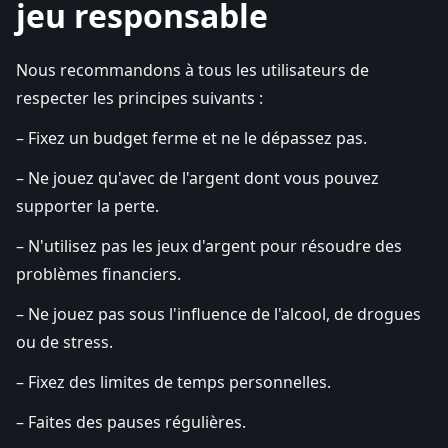
jeu responsable
Nous recommandons à tous les utilisateurs de
respecter les principes suivants :
– Fixez un budget ferme et ne le dépassez pas.
– Ne jouez qu'avec de l'argent dont vous pouvez
supporter la perte.
– N'utilisez pas les jeux d'argent pour résoudre des
problèmes financiers.
– Ne jouez pas sous l'influence de l'alcool, de drogues
ou de stress.
– Fixez des limites de temps personnelles.
– Faites des pauses régulières.